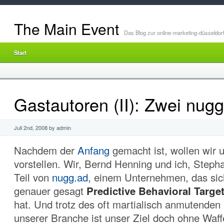
The Main Event
Das Blog zur online-marketing-düsseldor
Start
Gastautoren (II): Zwei nugg
Juli 2nd, 2008 by admin
Nachdem der
Anfang
gemacht ist, wollen wir 
vorstellen. Wir, Bernd Henning und ich, Stepha
Teil von
nugg.ad
, einem Unternehmen, das sich
genauer gesagt
Predictive Behavioral Targe
hat. Und trotz des oft martialisch anmutende
unserer Branche ist unser Ziel doch ohne Waf