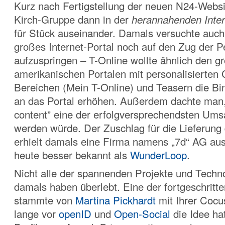
Kurz nach Fertigstellung der neuen N24-Websi
Kirch-Gruppe dann in der
herannahenden Inter
für Stück auseinander. Damals versuchte auch
großes Internet-Portal noch auf den Zug der P
aufzuspringen – T-Online wollte ähnlich den g
amerikanischen Portalen mit personalisierten 
Bereichen (Mein T-Online) und Teasern die Bi
an das Portal erhöhen. Außerdem dachte man,
content” eine der erfolgversprechendsten Ums
werden würde. Der Zuschlag für die Lieferung
erhielt damals eine Firma namens „7d“ AG a
heute besser bekannt als
WunderLoop
.
Nicht alle der spannenden Projekte und Techn
damals haben überlebt. Eine der fortgeschritt
stammte von
Martina Pickhardt
mit Ihrer Cocu
lange vor
openID
und
Open-Social
die Idee ha