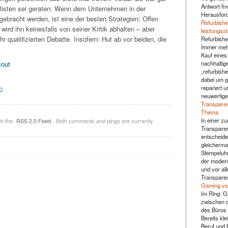
Antwort fin
listen sei geraten: Wenn dem Unternehmen in der
Herausfor
ebracht werden, ist eine der besten Strategien: Offen
Refurbishe
ird ihn keinesfalls von seiner Kritik abhalten – aber
leistungss
hr qualifizierten Debatte. Insofern: Hut ab vor beiden, die
Refurbishe
Immer mehr
Kauf eines
nachhaltig
„refurbishe
dabei um g
repariert u
X)
neuwertige
Transparen
Thema
In einer zu
gh the
RSS 2.0 Feed
. Both comments and pings are currently
Transparen
entscheide
gleicherma
Stempeluhr 
der moderne
und vor al
Transparen
Gaming vs.
Im Ring: G
zwischen d
des Büros 
Bereits kl
Beruf und F