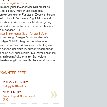
emdem Zugriff schützen
um eines jeden PC oder Mac Nutzers ist die
g, dass sein Computer von jemandem
 werden könnte. Für diesen Zweck ist bereits
e im Umlauf. Der fremde Zugriff ist da nur ein
ritt, aber für sich schon erschreckend genug.
würde der Eindringling jeden geheimen Text oder
ild ausspähen […]
ilität: Immer genug Strom für das E-Auto
os sind ein großartiger Schritt auf dem Weg zu
altiger Mobilität. Aufgrund verschiedener
ramme werden E-Autos immer beliebter, was
in der Zahl der Neuzulassungen niederschlägt.
 es an der Ladestation zu Stoßzeiten schon mal
. In diesem Artikel erfahren Sie, welche
hkeiten es gibt und wie Sie diese am einfachsten
EKANNTER FEED
PREVIOUS ENTRY
Twingly bei Kanal 14
NEXT ENTRY
Ausstellerporträt: Coremetrics
(XX)