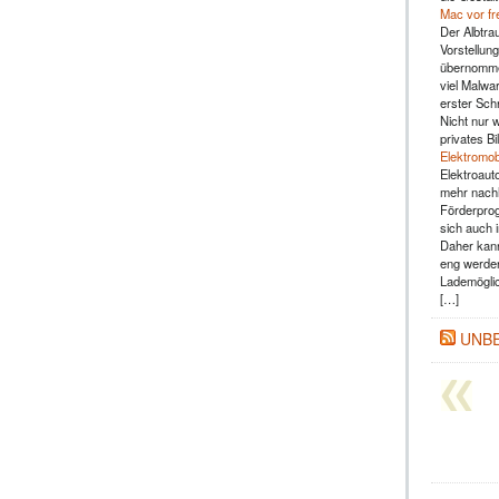
Mac vor fr
Der Albtra
Vorstellun
übernommen
viel Malwar
erster Sch
Nicht nur 
privates B
Elektromob
Elektroaut
mehr nachh
Förderprog
sich auch 
Daher kann
eng werden
Lademöglic
[…]
UNB