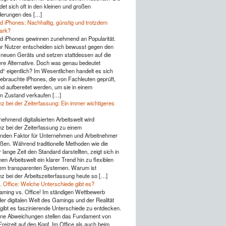
det sich oft in den kleinen und großen
derungen des […]
d iPhones: Nachhaltig, günstig und trotzdem
tark?
d iPhones gewinnen zunehmend an Popularität.
 Nutzer entscheiden sich bewusst gegen den
 neuen Geräts und setzen stattdessen auf die
ere Alternative. Doch was genau bedeutet
d“ eigentlich? Im Wesentlichen handelt es sich
ebrauchte iPhones, die von Fachleuten geprüft,
nd aufbereitet werden, um sie in einem
n Zustand verkaufen […]
z bei der Zeiterfassung: Ein immer wichtigeres
nehmend digitalisierten Arbeitswelt wird
z bei der Zeiterfassung zu einem
nden Faktor für Unternehmen und Arbeitnehmer
ßen. Während traditionelle Methoden wie die
lange Zeit den Standard darstellten, zeigt sich in
n Arbeitswelt ein klarer Trend hin zu flexiblen
lem transparenten Systemen. Warum ist
z bei der Arbeitszeiterfassung heute so […]
 Office: Welche Unterschiede gibt es?
aming vs. Office! Im ständigen Wettbewerb
er digitalen Welt des Gamings und der Realität
gibt es faszinierende Unterschiede zu entdecken.
eine Abweichungen stellen das Fundament von
reizeit auf den Kopf. Im Office als auch beim