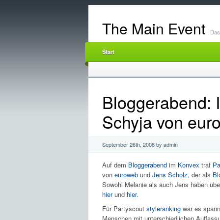
The Main Event
Das 
Start
Bloggerabend: I
Schyja von eur
September 26th, 2008 by admin
Auf dem
Bloggerabend
im
Konvex
traf
Pa
von
euroweb
und
Jens Scholz
, der als
Bl
Sowohl Melanie als auch Jens haben über 
hier
und
hier
.
Für Partyscout
styleranking
war es spanne
Menschen mit unterschiedlichen Auffassun