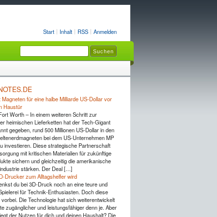
Start
Inhalt
RSS
Anmelden
NOTES.DE
 Magneten für eine halbe Milliarde US-Dollar vor
n Haustür
Fort Worth – In einem weiteren Schritt zur
er heimischen Lieferketten hat der Tech-Gigant
nnt gegeben, rund 500 Millionen US-Dollar in den
Seltenerdmagneten bei dem US-Unternehmen MP
u investieren. Diese strategische Partnerschaft
rsorgung mit kritischen Materialien für zukünftige
ukte sichern und gleichzeitig die amerikanische
industrie stärken. Der Deal […]
D-Drucker zum Alltagshelfer wird
 denkst du bei 3D-Druck noch an eine teure und
pielerei für Technik-Enthusiasten. Doch diese
 vorbei. Die Technologie hat sich weiterentwickelt
te zugänglicher und leistungsfähiger denn je. Aber
iegt der Nutzen für dich und deinen Haushalt? Die