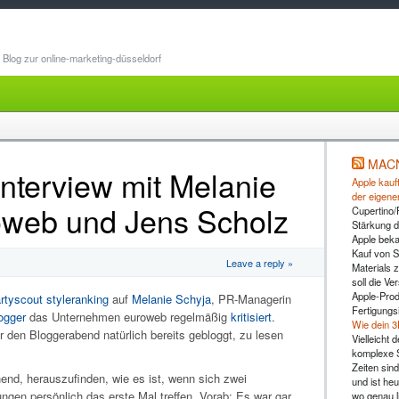
Blog zur online-marketing-düsseldorf
MAC
nterview mit Melanie
Apple kauft
der eigene
oweb und Jens Scholz
Cupertino/
Stärkung d
Apple beka
Kauf von 
Leave a reply »
Materials z
soll die Ve
Apple-Prod
rtyscout
styleranking
auf
Melanie Schyja
, PR-Managerin
Fertigungs
ogger
das Unternehmen euroweb regelmäßig
kritisiert
.
Wie dein 3
den Bloggerabend natürlich bereits gebloggt, zu lesen
Vielleicht
komplexe S
Zeiten sind
nd, herauszufinden, wie es ist, wenn sich zwei
und ist heu
gen persönlich das erste Mal treffen. Vorab: Es war gar
wo genau l