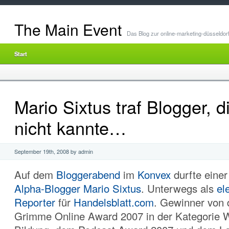
The Main Event
Das Blog zur online-marketing-düsseldor
Start
Mario Sixtus traf Blogger, d
nicht kannte…
September 19th, 2008 by admin
Auf dem
Bloggerabend
im
Konvex
durfte einer 
Alpha-Blogger
Mario Sixtus
. Unterwegs als
el
Reporter
für
Handelsblatt.com
. Gewinner von 
Grimme Online Award 2007 in der Kategorie 