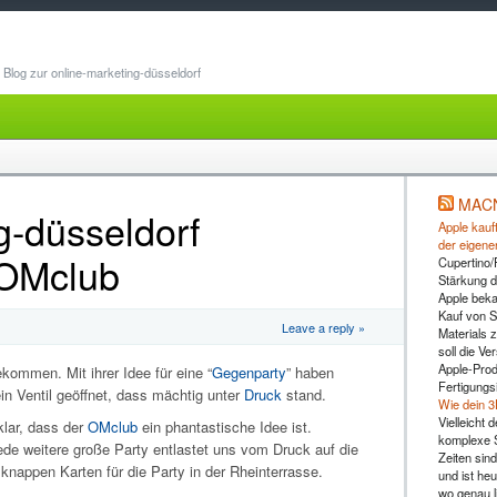
Blog zur online-marketing-düsseldorf
MAC
g-düsseldorf
Apple kauft
der eigene
 OMclub
Cupertino/
Stärkung d
Apple beka
Kauf von 
Leave a reply »
Materials z
soll die Ve
Apple-Prod
ommen. Mit ihrer Idee für eine “
Gegenparty
” haben
Fertigungs
in Ventil geöffnet, dass mächtig unter
Druck
stand.
Wie dein 3
Vielleicht
lar, dass der
OMclub
ein phantastische Idee ist.
komplexe S
de weitere große Party entlastet uns vom Druck auf die
Zeiten sind
knappen Karten für die Party in der Rheinterrasse.
und ist heu
wo genau l