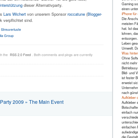
Gaming sol
Unterstützung
dieser Alternativparty.
einen unte
iPhone für
ns
Lars Wichert
von unserem Sponsor
roccatune
(
Blogger-
Die Anscha
 verpflichtet sind.
meisten Fä
hat. Ist da
 Streuverluste
lohnen, da
dia Group
entsorgen.
Leben gesc
Umwelt. Do
Was hinter
gh the
RSS 2.0 Feed
. Both comments and pings are currently
Ohne Soft
nicht mehr 
Betriebssy
Bild- und 
ist fester 
erweist sic
Unternehme
nach günst
Aufkleber 
rty 2009 » The Main Event
Aufkleber s
Botschafte
einfach nu
verschiede
unterschie
einfachen 
aufwändige
die Gestal