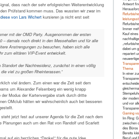
Antwort fin
ignal, dass nach der sehr erfolgreichen Weiterentwicklung
Herausfor
f den Prüfstand kommen muss. Das wussten wir zwar im
Refurbishe
e
diese von Lars Wichert
kursieren ja nicht erst seit
leistungss
Refurbishe
Immer mehr
Kauf eines
ummer mit der OMD Party. Ausgenommen der ersten
nachhaltig
00 – damals noch direkt in den Messehallen und für alle
„refurbishe
tere Anstrengungen zu besuchen, haben sich alle
dabei um g
r zum elitären VIP-Event entwickelt.
repariert u
neuwertige
Transparen
tandort der Nachtresidenz, zunächst in einen völlig
Thema
die viel zu großen Rheinterassen.”
In einer zu
Transparen
rklich viel ändern. Zum einen war die Zeit seit dem
entscheide
gleicherma
eams um Alexander Felsenberg ein wenig knapp
Stempeluhr 
der Modus der Kartenvergabe stark durch dritte
der moderne
Einen OMclub hätten wir wahrscheinlich auch bei besseren
und vor al
estellt.
Transparen
Gaming vs.
teht jetzt fest auf unserer Agenda für die Zeit nach dem
Im Ring: G
ie Planungen auch um den Rat von Randolf und Scarlett
zwischen d
des Büros 
Bereits kl
al auf ein herzliches “Danke!” für die gute Idee,
Beruf und F