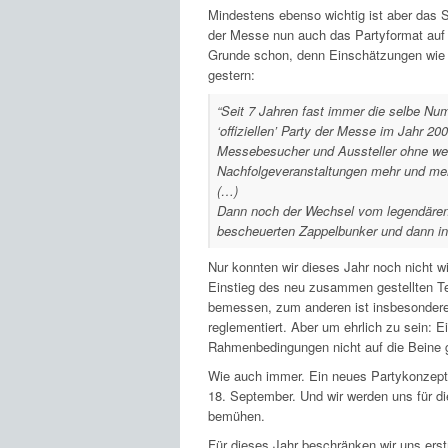
Mindestens ebenso wichtig ist aber das S
der Messe nun auch das Partyformat au
Grunde schon, denn Einschätzungen wi
gestern:
“Seit 7 Jahren fast immer die selbe N
‘offiziellen’ Party der Messe im Jahr 20
Messebesucher und Aussteller ohne wei
Nachfolgeveranstaltungen mehr und meh
(…)
Dann noch der Wechsel vom legendären S
bescheuerten Zappelbunker und dann in 
Nur konnten wir dieses Jahr noch nicht wi
Einstieg des neu zusammen gestellten T
bemessen, zum anderen ist insbesondere 
reglementiert. Aber um ehrlich zu sein: 
Rahmenbedingungen nicht auf die Beine g
Wie auch immer. Ein neues Partykonzept s
18. September. Und wir werden uns für d
bemühen.
Für dieses Jahr beschränken wir uns erstm