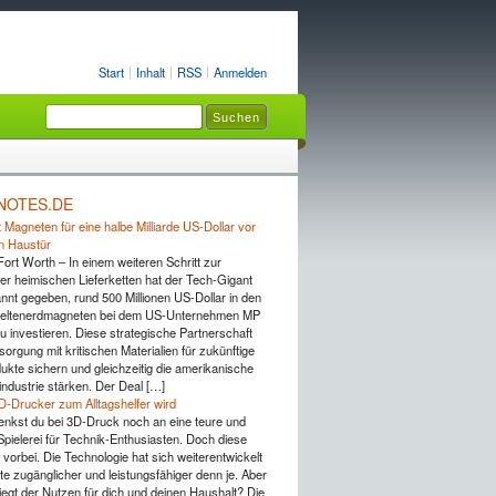
Start
Inhalt
RSS
Anmelden
NOTES.DE
 Magneten für eine halbe Milliarde US-Dollar vor
n Haustür
Fort Worth – In einem weiteren Schritt zur
er heimischen Lieferketten hat der Tech-Gigant
nnt gegeben, rund 500 Millionen US-Dollar in den
Seltenerdmagneten bei dem US-Unternehmen MP
u investieren. Diese strategische Partnerschaft
rsorgung mit kritischen Materialien für zukünftige
ukte sichern und gleichzeitig die amerikanische
industrie stärken. Der Deal […]
D-Drucker zum Alltagshelfer wird
 denkst du bei 3D-Druck noch an eine teure und
pielerei für Technik-Enthusiasten. Doch diese
 vorbei. Die Technologie hat sich weiterentwickelt
te zugänglicher und leistungsfähiger denn je. Aber
iegt der Nutzen für dich und deinen Haushalt? Die