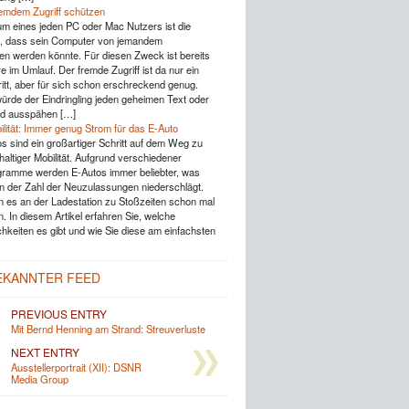
emdem Zugriff schützen
um eines jeden PC oder Mac Nutzers ist die
g, dass sein Computer von jemandem
 werden könnte. Für diesen Zweck ist bereits
e im Umlauf. Der fremde Zugriff ist da nur ein
ritt, aber für sich schon erschreckend genug.
würde der Eindringling jeden geheimen Text oder
ild ausspähen […]
ilität: Immer genug Strom für das E-Auto
os sind ein großartiger Schritt auf dem Weg zu
altiger Mobilität. Aufgrund verschiedener
ramme werden E-Autos immer beliebter, was
in der Zahl der Neuzulassungen niederschlägt.
 es an der Ladestation zu Stoßzeiten schon mal
. In diesem Artikel erfahren Sie, welche
hkeiten es gibt und wie Sie diese am einfachsten
EKANNTER FEED
PREVIOUS ENTRY
Mit Bernd Henning am Strand: Streuverluste
NEXT ENTRY
Ausstellerportrait (XII): DSNR
Media Group