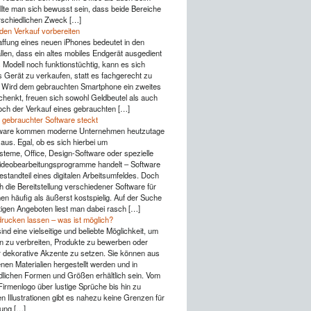
lte man sich bewusst sein, dass beide Bereiche
rschiedlichen Zweck […]
 den Verkauf vorbereiten
ffung eines neuen iPhones bedeutet in den
llen, dass ein altes mobiles Endgerät ausgedient
s Modell noch funktionstüchtig, kann es sich
s Gerät zu verkaufen, statt es fachgerecht zu
 Wird dem gebrauchten Smartphone ein zweites
henkt, freuen sich sowohl Geldbeutel als auch
ch der Verkauf eines gebrauchten […]
 gebrauchter Software steckt
ware kommen moderne Unternehmen heutzutage
aus. Egal, ob es sich hierbei um
steme, Office, Design-Software oder spezielle
Videobearbeitungsprogramme handelt – Software
Bestandteil eines digitalen Arbeitsumfeldes. Doch
h die Bereitstellung verschiedener Software für
n häufig als äußerst kostspielig. Auf der Suche
igen Angeboten liest man dabei rasch […]
drucken lassen – was ist möglich?
ind eine vielseitige und beliebte Möglichkeit, um
n zu verbreiten, Produkte zu bewerben oder
r dekorative Akzente zu setzen. Sie können aus
nen Materialien hergestellt werden und in
dlichen Formen und Größen erhältlich sein. Vom
Firmenlogo über lustige Sprüche bis hin zu
n Illustrationen gibt es nahezu keine Grenzen für
tung […]