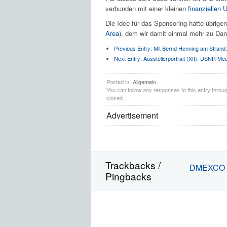
verbunden mit einer kleinen
finanziellen 
Die Idee für das Sponsoring hatte übrige
Area
), dem wir damit einmal mehr zu Dank
Previous Entry:
Mit Bernd Henning am Strand:
Next Entry:
Ausstellerportrait (XII): DSNR Me
Posted in
Allgemein
You can follow any responses to this entry throu
closed.
Advertisement
Trackbacks /
DMEXCO Pa
Pingbacks