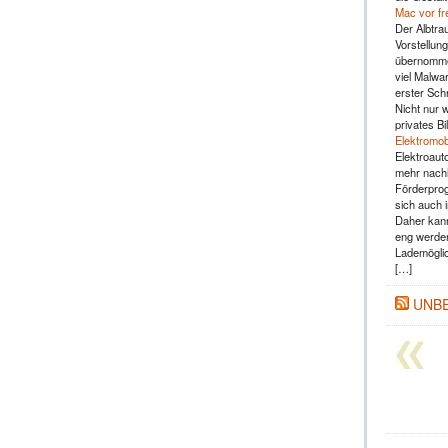
Mac vor fr
Der Albtra
Vorstellun
übernommen
viel Malwar
erster Sch
Nicht nur 
privates B
Elektromob
Elektroaut
mehr nachh
Förderprog
sich auch 
Daher kann
eng werden
Lademöglic
[…]
UNB