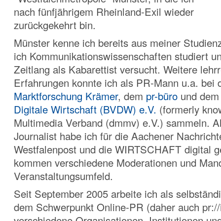
nach fünfjährigem Rheinland-Exil wieder
zurückgekehrt bin.
Münster kenne ich bereits aus meiner Studienz
ich Kommunikationswissenschaften studiert u
Zeitlang als Kabarettist versucht. Weitere lehr
Erfahrungen konnte ich als PR-Mann u.a. bei 
Marktforschung Krämer
, dem
pr-büro
und de
Digitale Wirtschaft (BVDW) e.V.
(formerly kno
Multimedia Verband (dmmv) e.V.) sammeln. Als
Journalist habe ich für die Aachener Nachricht
Westfalenpost und die WIRTSCHAFT digital ge
kommen verschiedene Moderationen und Man
Veranstaltungsumfeld.
Seit September 2005 arbeite ich als selbständi
dem Schwerpunkt Online-PR (daher auch pr://i
verschiedene Organisationen, Institutionen u