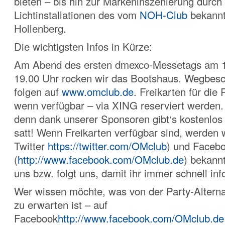
bieten – bis hin zur Markeninszenierung durch
Lichtinstallationen des vom
NOH-Club
bekannt
Hollenberg.
Die wichtigsten Infos in Kürze:
Am Abend des ersten dmexco-Messetags am 
19.00 Uhr rocken wir das Bootshaus. Wegbes
folgen auf
www.omclub.de
. Freikarten für die
wenn verfügbar – via XING reserviert werden. 
denn dank unserer Sponsoren gibt‘s kostenlos
satt! Wenn Freikarten verfügbar sind, werden w
Twitter
https://twitter.com/OMclub
) und Faceb
(
http://www.facebook.com/OMclub.de
) bekann
uns bzw. folgt uns, damit ihr immer schnell inf
Wer wissen möchte, was von der Party-Alterna
zu erwarten ist – auf
Facebook
http://www.facebook.com/OMclub.de