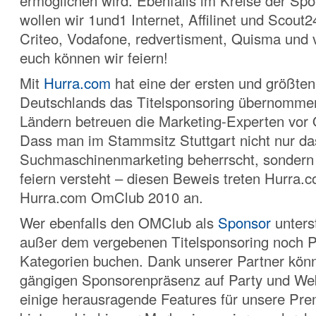
ermöglichen wird. Ebenfalls im Kreise der Sp
wollen wir 1und1 Internet, Affilinet und Scout2
Criteo, Vodafone, redvertisment, Quisma und 
euch können wir feiern!
Mit
Hurra.com
hat eine der ersten und größt
Deutschlands das Titelsponsoring übernommen
Ländern betreuen die Marketing-Experten vor 
Dass man im Stammsitz Stuttgart nicht nur d
Suchmaschinenmarketing beherrscht, sondern
feiern versteht – diesen Beweis treten Hurra.
Hurra.com OmClub 2010 an.
Wer ebenfalls den OMClub als
Sponsor
unterst
außer dem vergebenen Titelsponsoring noch Pa
Kategorien buchen. Dank unserer Partner kön
gängigen Sponsorenpräsenz auf Party und We
einige herausragende Features für unsere P