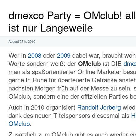
dmexco Party = OMclub! al
ist nur Langeweile
August 27th, 2010
Wer in
2008
oder
2009
dabei war, braucht woh
Worte sondern weiß: der
OMclub
ist DIE
dmex
man als spaßorientierter Online Marketer besu
gerne in Ruhe für überteuerte Getränke anst
nächsten Morgen früh auf der Messe zu sein, s
OMclub, sondern eine der offiziellen Parties 
Auch in 2010 organisiert
Randolf Jorberg
wied
dank des neuen Titelsponsors diesesmal als
H
OMclub
.
Zusätzlich zum OMclub gibt es auch wieder e