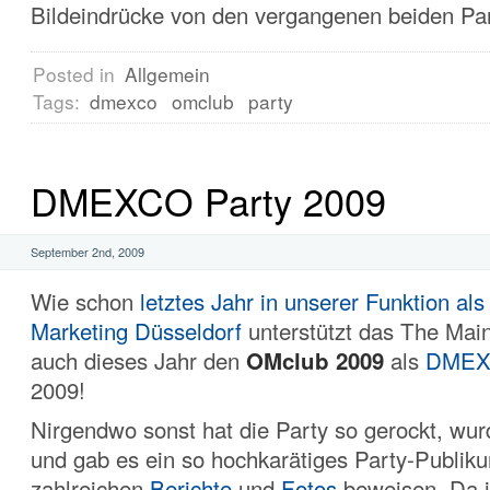
Bildeindrücke von den vergangenen beiden Par
Posted in
Allgemein
Tags:
dmexco
omclub
party
DMEXCO Party 2009
September 2nd, 2009
Wie schon
letztes Jahr in unserer Funktion als
Marketing Düsseldorf
unterstützt das The Mai
auch dieses Jahr den
OMclub 2009
als
DMEX
2009!
Nirgendwo sonst hat die Party so gerockt, wur
und gab es ein so hochkarätiges Party-Publiku
zahlreichen
Berichte
und
Fotos
beweisen. Da i