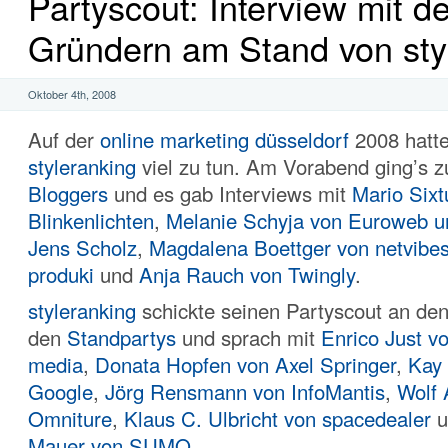
Partyscout: Interview mit d
Gründern am Stand von sty
Oktober 4th, 2008
Auf der
online marketing düsseldorf
2008 hatt
styleranking
viel zu tun. Am Vorabend ging’s 
Bloggers
und es gab Interviews mit
Mario Sixt
Blinkenlichten
,
Melanie Schyja von Euroweb u
Jens Scholz
,
Magdalena Boettger von netvibe
produki
und
Anja Rauch von Twingly
.
styleranking
schickte seinen Partyscout an de
den
Standpartys
und sprach mit
Enrico Just vo
media
,
Donata Hopfen von Axel Springer
,
Kay
Google
,
Jörg Rensmann von InfoMantis
,
Wolf 
Omniture
,
Klaus C. Ulbricht von spacedealer
u
Mauer von SUMO
.