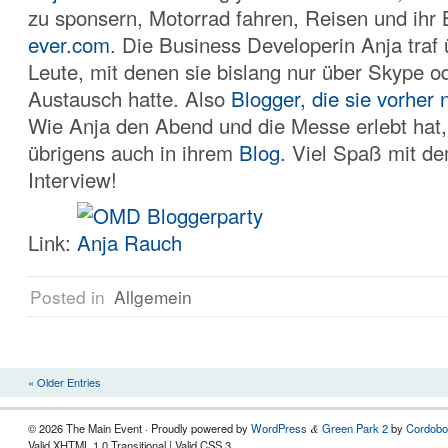
zu sponsern, Motorrad fahren, Reisen und ihr
ever.com
. Die Business Developerin Anja traf 
Leute, mit denen sie bislang nur über Skype od
Austausch hatte. Also
Blogger, die sie vorher 
Wie Anja den Abend und die Messe erlebt hat,
übrigens auch in ihrem
Blog
. Viel Spaß mit d
Interview!
Link:
Posted in
Allgemein
« Older Entries
© 2026 The Main Event · Proudly powered by
WordPress
Green Park 2
by
Cordobo
&
Valid XHTML 1.0 Transitional | Valid CSS 3