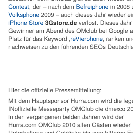
Contest
, der – nach dem
Befreiphone
in 2008
Volksphone
2009 – auch dieses Jahr wieder e
iPhone Store
3Gstore.de
verlost. Dieses Jahr
Gewinner am Abend des OMclub bei Google a
Platz für das Keyword ‚
reVierphone
‚ ranken u
nachweisen zu den führenden SEOs Deutschla
Hier die offizielle Pressemitteilung:
Mit dem Hauptsponsor Hurra.com wird die leg
INoffizielle Messeparty OMClub die dmexco 2
in den vergangenen beiden Jahren wird der
Hurra.com OMClub 2010 allen Gästen wieder 
Unterhaltung und Getränke bis zum bitteren E