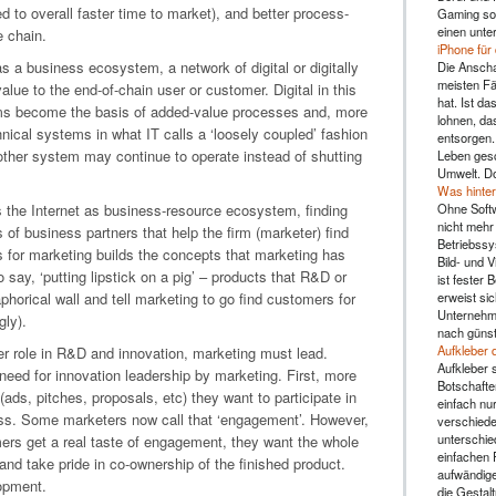
ed to overall faster time to market), and better process-
Gaming sol
einen unte
e chain.
iPhone für
as a business ecosystem, a network of digital or digitally
Die Anscha
meisten Fä
lue to the end-of-chain user or customer. Digital in this
hat. Ist da
ms become the basis of added-value processes and, more
lohnen, da
chnical systems in what IT calls a ‘loosely coupled’ fashion
entsorgen.
 other system may continue to operate instead of shutting
Leben gesc
Umwelt. Do
Was hinter
Ohne Soft
ts the Internet as business-resource ecosystem, finding
nicht mehr 
s of business partners that help the firm (marketer) find
Betriebssy
s for marketing builds the concepts that marketing has
Bild- und 
to say, ‘putting lipstick on a pig’ – products that R&D or
ist fester 
erweist sic
orical wall and tell marketing to go find customers for
Unternehme
gly).
nach günst
Aufkleber 
er role in R&D and innovation, marketing must lead.
Aufkleber s
ed for innovation leadership by marketing. First, more
Botschafte
ads, pitches, proposals, etc) they want to participate in
einfach nu
cess. Some marketers now call that ‘engagement’. However,
verschiede
unterschie
omers get a real taste of engagement, they want the whole
einfachen 
 and take pride in co-ownership of the finished product.
aufwändige
lopment.
die Gestal