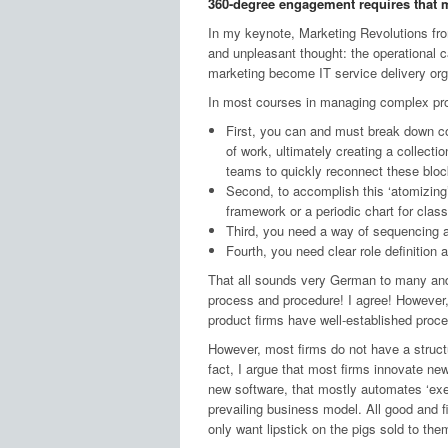
360-degree engagement requires that m
In my keynote, Marketing Revolutions from
and unpleasant thought: the operational c
marketing become IT service delivery or
In most courses in managing complex proje
First, you can and must break down co
of work, ultimately creating a collecti
teams to quickly reconnect these block
Second, to accomplish this ‘atomizing
framework or a periodic chart for cla
Third, you need a way of sequencing an
Fourth, you need clear role definitio
That all sounds very German to many and 
process and procedure! I agree! However,
product firms have well-established proc
However, most firms do not have a struct
fact, I argue that most firms innovate ne
new software, that mostly automates ‘exec
prevailing business model. All good and 
only want lipstick on the pigs sold to th