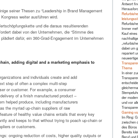
Antwort fin
Herausfor
einige seiner Thesen zu “Leadership in Brand Management
Refurbishe
Kongress weiter ausführen wird.
leistungss
Refurbishe
ertschöpfungskette und die daraus resultierenden
Immer mehr
fordert dabei von den Unternehmen, die “Stimme des
Kauf eines
d plädiert dafür, ein 360-Grad-Engagement im Unternehmen
nachhaltig
„refurbishe
dabei um g
repariert u
neuwertige
 chain, adding digital and a marketing emphasis to
Transparen
Thema
In einer zu
rganizations and individuals create and add
Transparen
entscheide
xt step of often a complex multi-step
gleicherma
user or customer. For example, a consumer
Stempeluhr 
 delivery of a finish manufactured product –
der moderne
stem helped produce, including manufacturers
und vor al
Transparen
as the myriad up-chain suppliers of raw
Gaming vs.
 feature of healthy value chains entails that every key
Im Ring: G
antly and keeps to that without trying to poach up-chain or
zwischen d
pliers or customers.
des Büros 
Bereits kl
ngs: ongoing reduction of costs, higher quality outputs or
Beruf und F