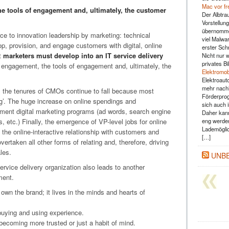
Mac vor fr
he tools of engagement and, ultimately, the customer
Der Albtra
Vorstellun
übernommen
rce to innovation leadership by marketing: technical
viel Malwar
, provision, and engage customers with digital, online
erster Sch
t
marketers must develop into an IT service delivery
Nicht nur 
privates B
f engagement, the tools of engagement and, ultimately, the
Elektromob
Elektroaut
mehr nachh
 the tenures of CMOs continue to fall because most
Förderprog
ng’. The huge increase on online spendings and
sich auch 
tment digital marketing programs (ad words, search engine
Daher kann
eng werden
 etc.) Finally, the emergence of VP-level jobs for online
Lademöglic
the online-interactive relationship with customers and
[…]
ertaken all other forms of relating and, therefore, driving
les.
UNB
ervice delivery organization also leads to another
ment.
wn the brand; it lives in the minds and hearts of
 buying and using experience.
 becoming more trusted or just a habit of mind.