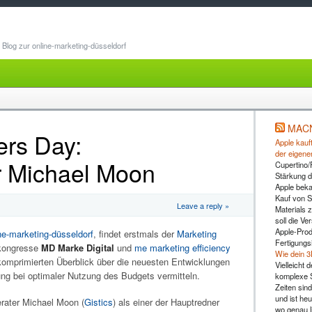
Blog zur online-marketing-düsseldorf
MAC
ers Day:
Apple kauft
der eigene
 Michael Moon
Cupertino/
Stärkung d
Apple beka
Kauf von 
Leave a reply »
Materials z
soll die Ve
Apple-Prod
ne-marketing-düsseldorf
, findet erstmals der
Marketing
Fertigungs
lkongresse
MD Marke Digital
und
me marketing efficiency
Wie dein 3
komprimierten Überblick über die neuesten Entwicklungen
Vielleicht
ung bei optimaler Nutzung des Budgets vermitteln.
komplexe S
Zeiten sind
und ist heu
rater Michael Moon (
Gistics
) als einer der Hauptredner
wo genau l