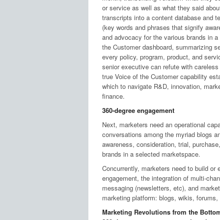
or service as well as what they said about
transcripts into a content database and t
(key words and phrases that signify aware
and advocacy for the various brands in a
the Customer dashboard, summarizing sent
every policy, program, product, and servi
senior executive can refute with careless 
true Voice of the Customer capability estab
which to navigate R&D, innovation, market
finance.
360-degree engagement
Next, marketers need an operational capab
conversations among the myriad blogs an
awareness, consideration, trial, purchase
brands in a selected marketspace.
Concurrently, marketers need to build or 
engagement, the integration of multi-ch
messaging (newsletters, etc), and marketi
marketing platform: blogs, wikis, forums
Marketing Revolutions from the Botto