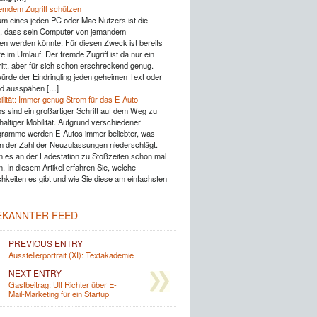
emdem Zugriff schützen
um eines jeden PC oder Mac Nutzers ist die
g, dass sein Computer von jemandem
 werden könnte. Für diesen Zweck ist bereits
e im Umlauf. Der fremde Zugriff ist da nur ein
ritt, aber für sich schon erschreckend genug.
würde der Eindringling jeden geheimen Text oder
ild ausspähen […]
ilität: Immer genug Strom für das E-Auto
os sind ein großartiger Schritt auf dem Weg zu
altiger Mobilität. Aufgrund verschiedener
ramme werden E-Autos immer beliebter, was
in der Zahl der Neuzulassungen niederschlägt.
 es an der Ladestation zu Stoßzeiten schon mal
. In diesem Artikel erfahren Sie, welche
hkeiten es gibt und wie Sie diese am einfachsten
EKANNTER FEED
PREVIOUS ENTRY
Ausstellerportrait (XI): Textakademie
NEXT ENTRY
Gastbeitrag: Ulf Richter über E-
Mail-Marketing für ein Startup