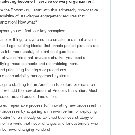
arketing become IT service delivery organization!
 the Bottom-up, I start with this admittedly provocative
apability of 360-degree engagement requires that
ganization! Now what?
cts you will find four key principles:
mplex things or systems into smaller and smaller units
on of Lego building blocks that enable project planners and
s into more useful, efficient configurations.
’ of value into small reusable chunks, you need a
ssifying these elements and recombining them.
d prioritizing the steps or procedures.
n and accountability management systems.
quite startling for an American to lecture Germans on
 I will add the new element of Process Innovation. Most
edures around product innovation.
ured, repeatable process for innovating new processes! In
w processes by acquiring an innovative firm or deploying
ution’ of an already established business strategy or
fine in a world that never changes and for customers who
em by never-changing vendors!