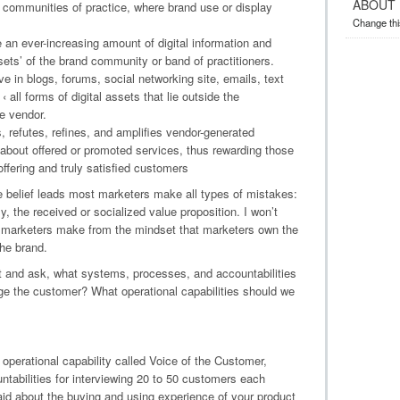
ABOUT
d communities of practice, where brand use or display
Change thi
 an ever-increasing amount of digital information and
ssets’ of the brand community or band of practitioners.
ive in blogs, forums, social networking site, emails, text
all forms of digital assets that lie outside the
he vendor.
s, refutes, refines, and amplifies vendor-generated
about offered or promoted services, thus rewarding those
ffering and truly satisfied customers
e belief leads most marketers make all types of mistakes:
, the received or socialized value proposition. I won’t
t marketers make from the mindset that marketers own the
the brand.
set and ask, what systems, processes, and accountabilities
age the customer? What operational capabilities should we
 operational capability called Voice of the Customer,
tabilities for interviewing 20 to 50 customers each
aid about the buying and using experience of your product