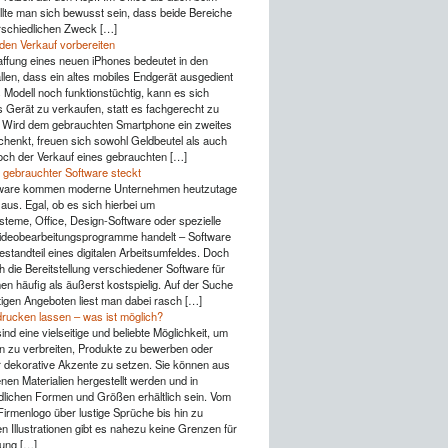
lte man sich bewusst sein, dass beide Bereiche
rschiedlichen Zweck […]
 den Verkauf vorbereiten
ffung eines neuen iPhones bedeutet in den
llen, dass ein altes mobiles Endgerät ausgedient
s Modell noch funktionstüchtig, kann es sich
s Gerät zu verkaufen, statt es fachgerecht zu
 Wird dem gebrauchten Smartphone ein zweites
henkt, freuen sich sowohl Geldbeutel als auch
ch der Verkauf eines gebrauchten […]
 gebrauchter Software steckt
ware kommen moderne Unternehmen heutzutage
aus. Egal, ob es sich hierbei um
steme, Office, Design-Software oder spezielle
Videobearbeitungsprogramme handelt – Software
Bestandteil eines digitalen Arbeitsumfeldes. Doch
h die Bereitstellung verschiedener Software für
n häufig als äußerst kostspielig. Auf der Suche
igen Angeboten liest man dabei rasch […]
drucken lassen – was ist möglich?
ind eine vielseitige und beliebte Möglichkeit, um
n zu verbreiten, Produkte zu bewerben oder
r dekorative Akzente zu setzen. Sie können aus
nen Materialien hergestellt werden und in
dlichen Formen und Größen erhältlich sein. Vom
Firmenlogo über lustige Sprüche bis hin zu
n Illustrationen gibt es nahezu keine Grenzen für
tung […]