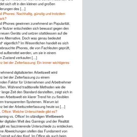
det sich oft in den kleinen und großen
derungen des […]
d iPhones: Nachhaltig, günstig und trotzdem
tark?
d iPhones gewinnen zunehmend an Popularität.
 Nutzer entscheiden sich bewusst gegen den
 neuen Geräts und setzen stattdessen auf die
ere Alternative. Doch was genau bedeutet
d“ eigentlich? Im Wesentlichen handelt es sich
ebrauchte iPhones, die von Fachleuten geprüft,
nd aufbereitet werden, um sie in einem
n Zustand verkaufen […]
z bei der Zeiterfassung: Ein immer wichtigeres
nehmend digitalisierten Arbeitswelt wird
z bei der Zeiterfassung zu einem
nden Faktor für Unternehmen und Arbeitnehmer
ßen. Während traditionelle Methoden wie die
lange Zeit den Standard darstellten, zeigt sich in
n Arbeitswelt ein klarer Trend hin zu flexiblen
lem transparenten Systemen. Warum ist
z bei der Arbeitszeiterfassung heute so […]
 Office: Welche Unterschiede gibt es?
aming vs. Office! Im ständigen Wettbewerb
er digitalen Welt des Gamings und der Realität
gibt es faszinierende Unterschiede zu entdecken.
eine Abweichungen stellen das Fundament von
reizeit auf den Kopf. Im Office als auch beim