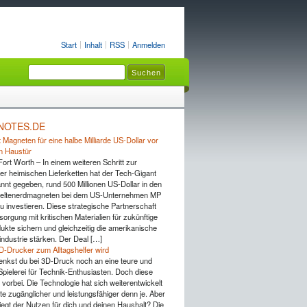
Start
Inhalt
RSS
Anmelden
NOTES.DE
 Magneten für eine halbe Milliarde US-Dollar vor
n Haustür
Fort Worth – In einem weiteren Schritt zur
er heimischen Lieferketten hat der Tech-Gigant
nnt gegeben, rund 500 Millionen US-Dollar in den
Seltenerdmagneten bei dem US-Unternehmen MP
u investieren. Diese strategische Partnerschaft
rsorgung mit kritischen Materialien für zukünftige
ukte sichern und gleichzeitig die amerikanische
industrie stärken. Der Deal […]
D-Drucker zum Alltagshelfer wird
 denkst du bei 3D-Druck noch an eine teure und
pielerei für Technik-Enthusiasten. Doch diese
 vorbei. Die Technologie hat sich weiterentwickelt
te zugänglicher und leistungsfähiger denn je. Aber
iegt der Nutzen für dich und deinen Haushalt? Die