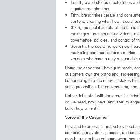
Fourth, brand stories create tribes an
signifies membership.
Fifth, brand tribes create and consume
content, creating what I call ‘social a
Sixth, the social assets of the brand l
messages, user-generated videos, etc ‹ 
governance, policies, and control of t
Seventh, the social network now filter
marketing communications ‹ stories – 
vendors who have a truly sustainable o
Using the case that I have just made, on
customers own the brand and, increasingly
bother going into the many mistakes tha
value proposition, the conversation, and 
Rather, let’s start with the correct mind
do we need, now, next, and later, to eng
build, buy, or rent?
Voice of the Customer
First and foremost, all marketers need an
comprising a system, process, and accoun
month; transcribing verbatim what they s