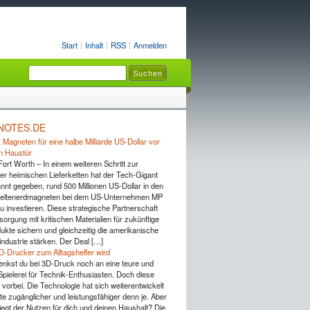
Start
Inhalt
RSS
Anmelden
NOTES.DE
 Magneten für eine halbe Milliarde US-Dollar vor
n Haustür
Fort Worth – In einem weiteren Schritt zur
er heimischen Lieferketten hat der Tech-Gigant
nnt gegeben, rund 500 Millionen US-Dollar in den
Seltenerdmagneten bei dem US-Unternehmen MP
u investieren. Diese strategische Partnerschaft
rsorgung mit kritischen Materialien für zukünftige
ukte sichern und gleichzeitig die amerikanische
industrie stärken. Der Deal […]
D-Drucker zum Alltagshelfer wird
 denkst du bei 3D-Druck noch an eine teure und
pielerei für Technik-Enthusiasten. Doch diese
 vorbei. Die Technologie hat sich weiterentwickelt
te zugänglicher und leistungsfähiger denn je. Aber
iegt der Nutzen für dich und deinen Haushalt? Die