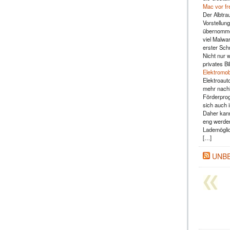
Mac vor fr
Der Albtra
Vorstellun
übernommen
viel Malwar
erster Sch
Nicht nur 
privates B
Elektromob
Elektroaut
mehr nachh
Förderprog
sich auch 
Daher kann
eng werden
Lademöglic
[…]
UNB