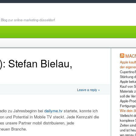
Blog zur online-marketing-düsseldorf
MAC
: Stefan Bielau,
Apple kauft
der eigene
Cupertino/
Stärkung d
Apple beka
Kauf von 
Leave a reply »
Materials z
soll die Ve
Apple-Prod
Fertigungs
Radio zu Jahresbeginn bei
dailyme.tv
startete, konnte ich
Wie dein 3
Vielleicht
tion und Potential in Mobile TV steckt. Jede Kennzahl die
komplexe S
s unsere Partner mobil distribuieren, jede
Zeiten sind
r neuen Branche.
und ist heu
wo genau l