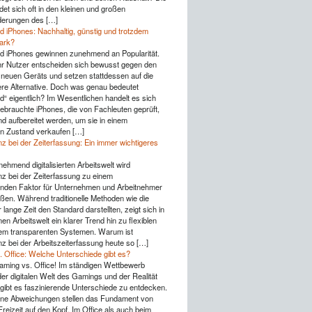
det sich oft in den kleinen und großen
derungen des […]
d iPhones: Nachhaltig, günstig und trotzdem
tark?
d iPhones gewinnen zunehmend an Popularität.
 Nutzer entscheiden sich bewusst gegen den
 neuen Geräts und setzen stattdessen auf die
ere Alternative. Doch was genau bedeutet
d“ eigentlich? Im Wesentlichen handelt es sich
ebrauchte iPhones, die von Fachleuten geprüft,
nd aufbereitet werden, um sie in einem
n Zustand verkaufen […]
z bei der Zeiterfassung: Ein immer wichtigeres
nehmend digitalisierten Arbeitswelt wird
z bei der Zeiterfassung zu einem
nden Faktor für Unternehmen und Arbeitnehmer
ßen. Während traditionelle Methoden wie die
lange Zeit den Standard darstellten, zeigt sich in
n Arbeitswelt ein klarer Trend hin zu flexiblen
lem transparenten Systemen. Warum ist
z bei der Arbeitszeiterfassung heute so […]
 Office: Welche Unterschiede gibt es?
aming vs. Office! Im ständigen Wettbewerb
er digitalen Welt des Gamings und der Realität
gibt es faszinierende Unterschiede zu entdecken.
eine Abweichungen stellen das Fundament von
reizeit auf den Kopf. Im Office als auch beim