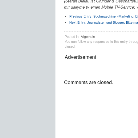
(Stefan Bielau ist Gründer & Geschäftsf
mit dailyme.tv einen Mobile TV-Service; 
Previous Entry:
Suchmaschinen-Marketing: Ei
Next Entry:
Journalisten und Blogger: Bitte ma
Posted in
Allgemein
You can follow any responses to this entry throu
closed.
Advertisement
Comments are closed.