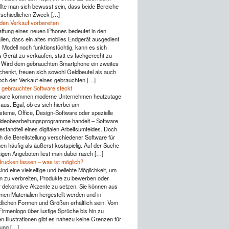
lte man sich bewusst sein, dass beide Bereiche
rschiedlichen Zweck […]
 den Verkauf vorbereiten
ffung eines neuen iPhones bedeutet in den
llen, dass ein altes mobiles Endgerät ausgedient
s Modell noch funktionstüchtig, kann es sich
s Gerät zu verkaufen, statt es fachgerecht zu
 Wird dem gebrauchten Smartphone ein zweites
henkt, freuen sich sowohl Geldbeutel als auch
ch der Verkauf eines gebrauchten […]
 gebrauchter Software steckt
ware kommen moderne Unternehmen heutzutage
aus. Egal, ob es sich hierbei um
steme, Office, Design-Software oder spezielle
Videobearbeitungsprogramme handelt – Software
Bestandteil eines digitalen Arbeitsumfeldes. Doch
h die Bereitstellung verschiedener Software für
n häufig als äußerst kostspielig. Auf der Suche
igen Angeboten liest man dabei rasch […]
drucken lassen – was ist möglich?
ind eine vielseitige und beliebte Möglichkeit, um
n zu verbreiten, Produkte zu bewerben oder
r dekorative Akzente zu setzen. Sie können aus
nen Materialien hergestellt werden und in
dlichen Formen und Größen erhältlich sein. Vom
Firmenlogo über lustige Sprüche bis hin zu
n Illustrationen gibt es nahezu keine Grenzen für
tung […]