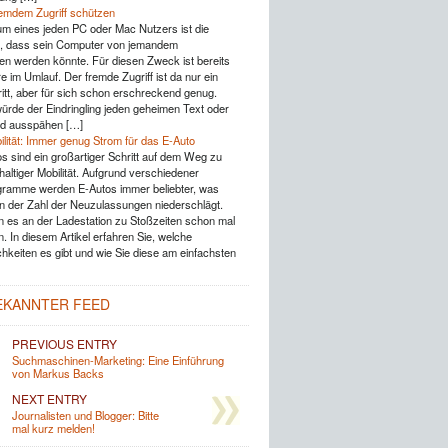
emdem Zugriff schützen
um eines jeden PC oder Mac Nutzers ist die
g, dass sein Computer von jemandem
 werden könnte. Für diesen Zweck ist bereits
e im Umlauf. Der fremde Zugriff ist da nur ein
ritt, aber für sich schon erschreckend genug.
würde der Eindringling jeden geheimen Text oder
ild ausspähen […]
ilität: Immer genug Strom für das E-Auto
os sind ein großartiger Schritt auf dem Weg zu
altiger Mobilität. Aufgrund verschiedener
ramme werden E-Autos immer beliebter, was
in der Zahl der Neuzulassungen niederschlägt.
 es an der Ladestation zu Stoßzeiten schon mal
. In diesem Artikel erfahren Sie, welche
hkeiten es gibt und wie Sie diese am einfachsten
EKANNTER FEED
PREVIOUS ENTRY
Suchmaschinen-Marketing: Eine Einführung
von Markus Backs
NEXT ENTRY
Journalisten und Blogger: Bitte
mal kurz melden!