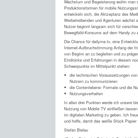
Wachstum und Begeisterung wohin man s
Produktionsformen für mobile Nutzungssi
entwickeln sich, die Aktzeptanz des Med
Werbetreibenden und Agenturen wächst st
Nutzer beginnt langsam sich für verschie
Bewegtbild-Konsums auf dem Handy zu e
Die Chance für dailyme.tv, eine Entwicklu
Internet-Aufbruchstimmung Anfang der frü
von Beginn an zu begleiten und zu prägen
Eindrücke und Erfahrungen in diesem noch
Schwerpunkte im Mittelpunkt stehen:
die technischen Voraussetzungen von M
Nutzern zu kommunizieren
die Contentebene: Formate und die N
Nutzungsverhalten
In allen drei Punkten werde ich unsere b
Nutzung von Mobile TV einfließen lasse
im digitalen Marketing zu geben. Ich fre
und hoffe, damit das weiße Stück Papier “
Stefan Bielau