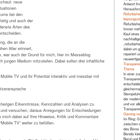
chaut: neue
Antwort fin
tuationen
Herausfor
Refurbishe
iums bei den
leistungss
etig und auch der
Refurbishe
denste Arten des
Immer mehr
ntscheiden.
Kauf eines
nachhaltig
ng, die an die
„refurbishe
hen 90er erinnert,
dabei um g
repariert u
, war auch der Grund für mich, hier im Messeblog
neuwertige
 jungen Medium mitzuteilen. Dabei sollen drei inhaltliche
Transparen
Thema
In einer zu
obile TV und ihr Potential interaktiv und messbar mit
Transparen
entscheide
utzeransprache
gleicherma
Stempeluhr 
der moderne
isherigen Erkenntnisse, Kennzahlen und Analysen zu
und vor al
Transparen
n und versuchen, daraus Anregungen für Entscheidungen
Gaming vs.
ue mich dabei auf Ihre Hinweise, Kritik und Kommentare
Im Ring: G
Mobile TV” weiter zu befüllen.
zwischen d
des Büros 
Bereits kl
Beruf und F