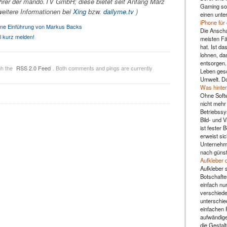
ührer der mando.TV GmbH; diese bietet seit Anfang März
Gaming sol
weitere Informationen bei
Xing
bzw.
dailyme.tv
)
einen unte
iPhone für
ne Einführung von Markus Backs
Die Anscha
l kurz melden!
meisten Fä
hat. Ist da
lohnen, da
entsorgen.
gh the
RSS 2.0 Feed
. Both comments and pings are currently
Leben gesc
Umwelt. Do
Was hinter
Ohne Soft
nicht mehr 
Betriebssy
Bild- und 
ist fester 
erweist sic
Unternehme
nach günst
Aufkleber 
Aufkleber s
Botschafte
einfach nu
verschiede
unterschie
einfachen 
aufwändige
die Gestal