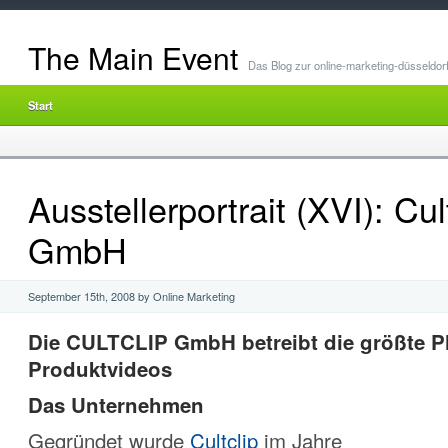
The Main Event
Das Blog zur online-marketing-düsseldor
Start
Ausstellerportrait (XVI): Cul
GmbH
September 15th, 2008 by Online Marketing
Die CULTCLIP GmbH betreibt die größte Pl
Produktvideos
Das Unternehmen
Gegründet wurde
Cultclip
im Jahre