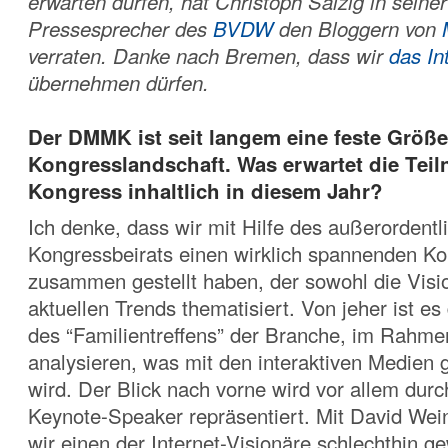
erwarten dürfen, hat Christoph Salzig in seiner
Pressesprecher des
BVDW
den Bloggern von
verraten. Danke nach Bremen, dass wir
das In
übernehmen dürfen.
Der DMMK ist seit langem eine feste Größe
Kongresslandschaft. Was erwartet die Tei
Kongress inhaltlich in diesem Jahr?
Ich denke, dass wir mit Hilfe des außerordent
Kongressbeirats einen wirklich spannenden K
zusammen gestellt haben, der sowohl die Visi
aktuellen Trends thematisiert. Von jeher ist es
des “Familientreffens” der Branche, im Rah
analysieren, was mit den interaktiven Medien
wird. Der Blick nach vorne wird vor allem dur
Keynote-Speaker repräsentiert. Mit David Wei
wir einen der Internet-Visionäre schlechthin 