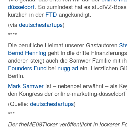
düsseldorf
. So zumindest hat es studiVZ-Bos
kürzlich in der
FTD
angekündigt.
(via
deutschestartups
)
****
Die berufliche Heimat unserer Gastautoren
St
Bernd Henning
geht in die dritte Finanzierun
anderen steigt auch die Samwer-Familie mit 
Founders Fund
bei
nugg.ad
ein. Herzlichen G
Berlin.
Mark Samwer
ist – nebenbei erwähnt – als Ke
den Kongress der online-marketing-düsseldorf
(Quelle:
deutschestartups
)
***
Der theME08Ticker veröffentlicht in lockerer 