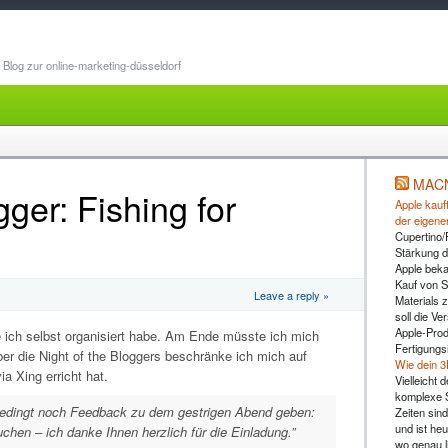
Blog zur online-marketing-düsseldorf
MAC
gger: Fishing for
Apple kauft
der eigene
Cupertino/
Stärkung d
Apple beka
Kauf von 
Leave a reply »
Materials z
soll die Ve
Apple-Prod
e ich selbst organisiert habe. Am Ende müsste ich mich
Fertigungs
ber die Night of the Bloggers beschränke ich mich auf
Wie dein 3
a Xing erricht hat.
Vielleicht
komplexe S
nbedingt noch Feedback zu dem gestrigen Abend geben:
Zeiten sind
und ist heu
buchen – ich danke Ihnen herzlich für die Einladung.”
wo genau l