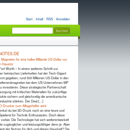
Start
Inhalt
RSS
Anmelden
NOTES.DE
 Magneten für eine halbe Milliarde US-Dollar vor
n Haustür
Fort Worth – In einem weiteren Schritt zur
er heimischen Lieferketten hat der Tech-Gigant
nnt gegeben, rund 500 Millionen US-Dollar in den
Seltenerdmagneten bei dem US-Unternehmen MP
u investieren. Diese strategische Partnerschaft
rsorgung mit kritischen Materialien für zukünftige
ukte sichern und gleichzeitig die amerikanische
industrie stärken. Der Deal […]
D-Drucker zum Alltagshelfer wird
 denkst du bei 3D-Druck noch an eine teure und
pielerei für Technik-Enthusiasten. Doch diese
 vorbei. Die Technologie hat sich weiterentwickelt
te zugänglicher und leistungsfähiger denn je. Aber
iegt der Nutzen für dich und deinen Haushalt? Die