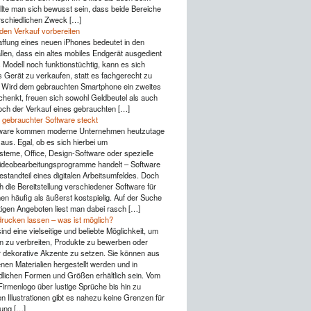
lte man sich bewusst sein, dass beide Bereiche
rschiedlichen Zweck […]
 den Verkauf vorbereiten
ffung eines neuen iPhones bedeutet in den
llen, dass ein altes mobiles Endgerät ausgedient
s Modell noch funktionstüchtig, kann es sich
s Gerät zu verkaufen, statt es fachgerecht zu
 Wird dem gebrauchten Smartphone ein zweites
henkt, freuen sich sowohl Geldbeutel als auch
ch der Verkauf eines gebrauchten […]
 gebrauchter Software steckt
ware kommen moderne Unternehmen heutzutage
aus. Egal, ob es sich hierbei um
steme, Office, Design-Software oder spezielle
Videobearbeitungsprogramme handelt – Software
Bestandteil eines digitalen Arbeitsumfeldes. Doch
h die Bereitstellung verschiedener Software für
n häufig als äußerst kostspielig. Auf der Suche
igen Angeboten liest man dabei rasch […]
drucken lassen – was ist möglich?
ind eine vielseitige und beliebte Möglichkeit, um
n zu verbreiten, Produkte zu bewerben oder
r dekorative Akzente zu setzen. Sie können aus
nen Materialien hergestellt werden und in
dlichen Formen und Größen erhältlich sein. Vom
Firmenlogo über lustige Sprüche bis hin zu
n Illustrationen gibt es nahezu keine Grenzen für
tung […]