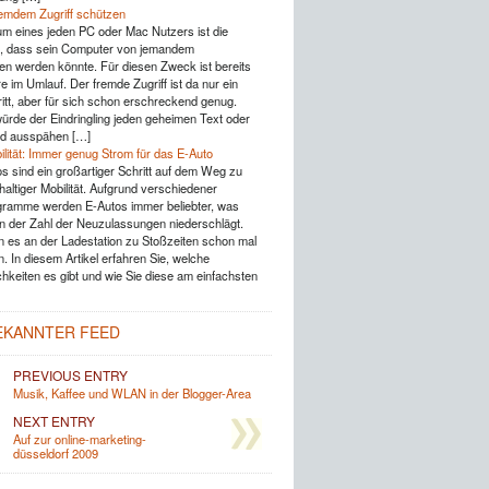
emdem Zugriff schützen
um eines jeden PC oder Mac Nutzers ist die
g, dass sein Computer von jemandem
 werden könnte. Für diesen Zweck ist bereits
e im Umlauf. Der fremde Zugriff ist da nur ein
ritt, aber für sich schon erschreckend genug.
würde der Eindringling jeden geheimen Text oder
ild ausspähen […]
ilität: Immer genug Strom für das E-Auto
os sind ein großartiger Schritt auf dem Weg zu
altiger Mobilität. Aufgrund verschiedener
ramme werden E-Autos immer beliebter, was
in der Zahl der Neuzulassungen niederschlägt.
 es an der Ladestation zu Stoßzeiten schon mal
. In diesem Artikel erfahren Sie, welche
hkeiten es gibt und wie Sie diese am einfachsten
EKANNTER FEED
PREVIOUS ENTRY
Musik, Kaffee und WLAN in der Blogger-Area
NEXT ENTRY
Auf zur online-marketing-
düsseldorf 2009