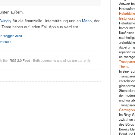
Antwort fin
Herausfor
 unten äußern.
Refurbishe
leistungss
Twingly
für die finanzielle Unterstützung und an
Mario
, der
Refurbishe
 Team haben auf jeden Fall Applaus verdient.
Immer mehr
Kauf eines
r Blogger-Area
nachhaltig
rf 2009
„refurbishe
dabei um g
repariert u
neuwertige
gh the
RSS 2.0 Feed
. Both comments and pings are currently
Transparen
Thema
In einer zu
Transparen
entscheide
gleicherma
Stempeluhr 
der moderne
und vor al
Transparen
Gaming vs.
Im Ring: G
zwischen d
des Büros 
Bereits kl
Beruf und F