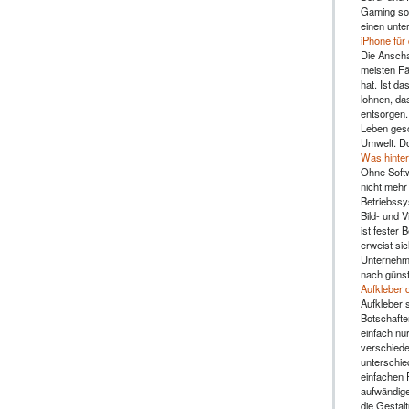
Gaming sol
einen unte
iPhone für
Die Anscha
meisten Fä
hat. Ist da
lohnen, da
entsorgen.
Leben gesc
Umwelt. Do
Was hinter
Ohne Soft
nicht mehr 
Betriebssy
Bild- und 
ist fester 
erweist sic
Unternehme
nach günst
Aufkleber 
Aufkleber s
Botschafte
einfach nu
verschiede
unterschie
einfachen 
aufwändige
die Gestal