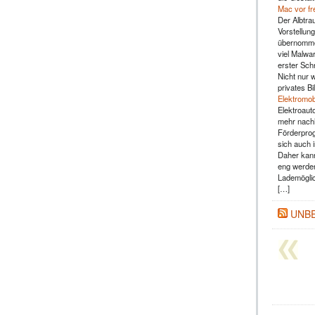
Mac vor fr
Der Albtra
Vorstellun
übernommen
viel Malwar
erster Sch
Nicht nur 
privates B
Elektromob
Elektroaut
mehr nachh
Förderprog
sich auch 
Daher kann
eng werden
Lademöglic
[…]
UNB