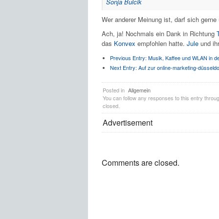
Sonja Bulcik
Wer anderer Meinung ist, darf sich gerne
Ach, ja! Nochmals ein Dank in Richtung
das
Konvex
empfohlen hatte.
Jule
und ihr
Previous Entry:
Musik, Kaffee und WLAN in de
Next Entry:
Auf zur online-marketing-düsseldo
Posted in
Allgemein
You can follow any responses to this entry throu
closed.
Advertisement
Comments are closed.