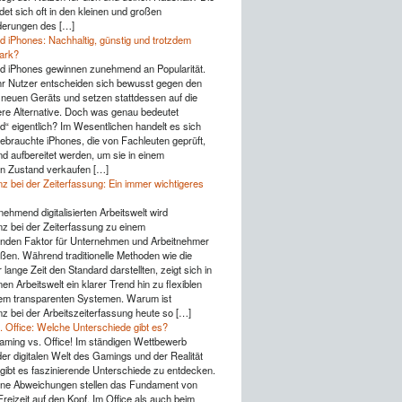
det sich oft in den kleinen und großen
derungen des […]
d iPhones: Nachhaltig, günstig und trotzdem
tark?
d iPhones gewinnen zunehmend an Popularität.
 Nutzer entscheiden sich bewusst gegen den
 neuen Geräts und setzen stattdessen auf die
ere Alternative. Doch was genau bedeutet
d“ eigentlich? Im Wesentlichen handelt es sich
ebrauchte iPhones, die von Fachleuten geprüft,
nd aufbereitet werden, um sie in einem
n Zustand verkaufen […]
z bei der Zeiterfassung: Ein immer wichtigeres
nehmend digitalisierten Arbeitswelt wird
z bei der Zeiterfassung zu einem
nden Faktor für Unternehmen und Arbeitnehmer
ßen. Während traditionelle Methoden wie die
lange Zeit den Standard darstellten, zeigt sich in
n Arbeitswelt ein klarer Trend hin zu flexiblen
lem transparenten Systemen. Warum ist
z bei der Arbeitszeiterfassung heute so […]
 Office: Welche Unterschiede gibt es?
aming vs. Office! Im ständigen Wettbewerb
er digitalen Welt des Gamings und der Realität
gibt es faszinierende Unterschiede zu entdecken.
eine Abweichungen stellen das Fundament von
reizeit auf den Kopf. Im Office als auch beim