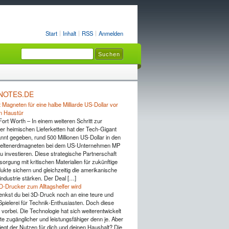
Start
Inhalt
RSS
Anmelden
NOTES.DE
 Magneten für eine halbe Milliarde US-Dollar vor
n Haustür
Fort Worth – In einem weiteren Schritt zur
er heimischen Lieferketten hat der Tech-Gigant
nnt gegeben, rund 500 Millionen US-Dollar in den
Seltenerdmagneten bei dem US-Unternehmen MP
u investieren. Diese strategische Partnerschaft
rsorgung mit kritischen Materialien für zukünftige
ukte sichern und gleichzeitig die amerikanische
industrie stärken. Der Deal […]
D-Drucker zum Alltagshelfer wird
 denkst du bei 3D-Druck noch an eine teure und
pielerei für Technik-Enthusiasten. Doch diese
 vorbei. Die Technologie hat sich weiterentwickelt
te zugänglicher und leistungsfähiger denn je. Aber
iegt der Nutzen für dich und deinen Haushalt? Die