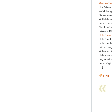
Mac vor fr
Der Albtra
Vorstellun
übernommen
viel Malwar
erster Sch
Nicht nur 
privates B
Elektromob
Elektroaut
mehr nachh
Förderprog
sich auch 
Daher kann
eng werden
Lademöglic
[…]
UNB