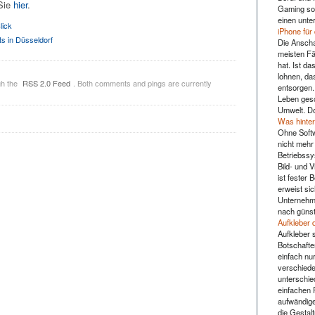
Sie
hier
.
Gaming sol
einen unte
lick
iPhone für
ts in Düsseldorf
Die Anscha
meisten Fä
hat. Ist da
lohnen, da
gh the
RSS 2.0 Feed
. Both comments and pings are currently
entsorgen.
Leben gesc
Umwelt. Do
Was hinter
Ohne Soft
nicht mehr 
Betriebssy
Bild- und 
ist fester 
erweist sic
Unternehme
nach günst
Aufkleber 
Aufkleber s
Botschafte
einfach nu
verschiede
unterschie
einfachen 
aufwändige
die Gestal