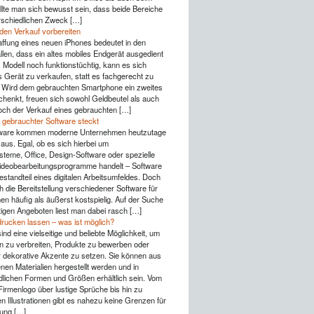
lte man sich bewusst sein, dass beide Bereiche
rschiedlichen Zweck […]
 den Verkauf vorbereiten
ffung eines neuen iPhones bedeutet in den
llen, dass ein altes mobiles Endgerät ausgedient
s Modell noch funktionstüchtig, kann es sich
s Gerät zu verkaufen, statt es fachgerecht zu
 Wird dem gebrauchten Smartphone ein zweites
henkt, freuen sich sowohl Geldbeutel als auch
ch der Verkauf eines gebrauchten […]
 gebrauchter Software steckt
ware kommen moderne Unternehmen heutzutage
aus. Egal, ob es sich hierbei um
steme, Office, Design-Software oder spezielle
Videobearbeitungsprogramme handelt – Software
Bestandteil eines digitalen Arbeitsumfeldes. Doch
h die Bereitstellung verschiedener Software für
n häufig als äußerst kostspielig. Auf der Suche
igen Angeboten liest man dabei rasch […]
drucken lassen – was ist möglich?
ind eine vielseitige und beliebte Möglichkeit, um
n zu verbreiten, Produkte zu bewerben oder
r dekorative Akzente zu setzen. Sie können aus
nen Materialien hergestellt werden und in
dlichen Formen und Größen erhältlich sein. Vom
Firmenlogo über lustige Sprüche bis hin zu
n Illustrationen gibt es nahezu keine Grenzen für
tung […]