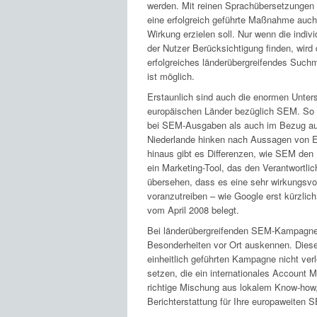
werden. Mit reinen Sprachübersetzungen i
eine erfolgreich geführte Maßnahme auch
Wirkung erzielen soll. Nur wenn die indivi
der Nutzer Berücksichtigung finden, wird 
erfolgreiches länderübergreifendes Suc
ist möglich.
Erstaunlich sind auch die enormen Unte
europäischen Länder bezüglich SEM. So s
bei SEM-Ausgaben als auch im Bezug auf M
Niederlande hinken nach Aussagen von Ex
hinaus gibt es Differenzen, wie SEM den 
ein Marketing-Tool, das den Verantwortlic
übersehen, dass es eine sehr wirkungsvol
voranzutreiben – wie Google erst kürzlic
vom April 2008 belegt.
Bei länderübergreifenden SEM-Kampagnen 
Besonderheiten vor Ort auskennen. Diese 
einheitlich geführten Kampagne nicht verl
setzen, die ein internationales Account M
richtige Mischung aus lokalem Know-how,
Berichterstattung für Ihre europaweite