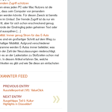
emdem Zugriff schützen
um eines jeden PC oder Mac Nutzers ist die
g, dass sein Computer von jemandem
 werden könnte. Für diesen Zweck ist bereits
e im Umlauf. Der fremde Zugriff ist da nur ein
ritt, aber für sich schon erschreckend genug.
würde der Eindringling jeden geheimen Text oder
ild ausspähen […]
ilität: Immer genug Strom für das E-Auto
os sind ein großartiger Schritt auf dem Weg zu
altiger Mobilität. Aufgrund verschiedener
ramme werden E-Autos immer beliebter, was
in der Zahl der Neuzulassungen niederschlägt.
 es an der Ladestation zu Stoßzeiten schon mal
. In diesem Artikel erfahren Sie, welche
hkeiten es gibt und wie Sie diese am einfachsten
EKANNTER FEED
PREVIOUS ENTRY
Ausstellerportrait (VII): ValueClick
NEXT ENTRY
Ausgehtipps Teil 5: Kultur-
Highlights in Düsseldorf