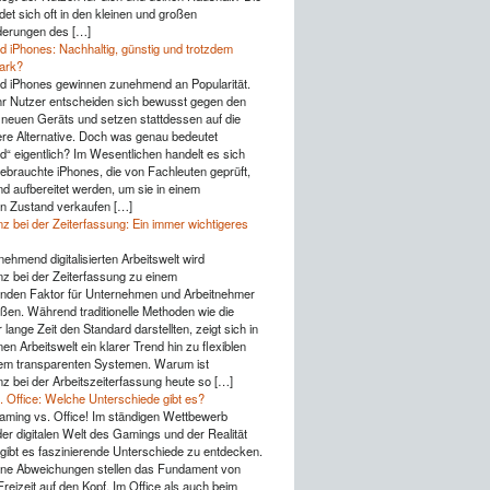
det sich oft in den kleinen und großen
derungen des […]
d iPhones: Nachhaltig, günstig und trotzdem
tark?
d iPhones gewinnen zunehmend an Popularität.
 Nutzer entscheiden sich bewusst gegen den
 neuen Geräts und setzen stattdessen auf die
ere Alternative. Doch was genau bedeutet
d“ eigentlich? Im Wesentlichen handelt es sich
ebrauchte iPhones, die von Fachleuten geprüft,
nd aufbereitet werden, um sie in einem
n Zustand verkaufen […]
z bei der Zeiterfassung: Ein immer wichtigeres
nehmend digitalisierten Arbeitswelt wird
z bei der Zeiterfassung zu einem
nden Faktor für Unternehmen und Arbeitnehmer
ßen. Während traditionelle Methoden wie die
lange Zeit den Standard darstellten, zeigt sich in
n Arbeitswelt ein klarer Trend hin zu flexiblen
lem transparenten Systemen. Warum ist
z bei der Arbeitszeiterfassung heute so […]
 Office: Welche Unterschiede gibt es?
aming vs. Office! Im ständigen Wettbewerb
er digitalen Welt des Gamings und der Realität
gibt es faszinierende Unterschiede zu entdecken.
eine Abweichungen stellen das Fundament von
reizeit auf den Kopf. Im Office als auch beim