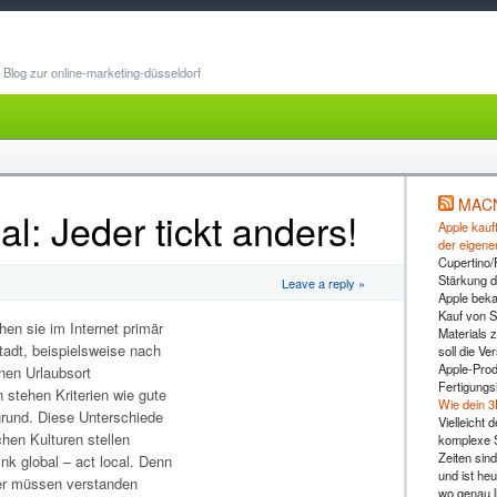
Blog zur online-marketing-düsseldorf
MAC
l: Jeder tickt anders!
Apple kauft
der eigene
Cupertino/
Stärkung d
Leave a reply »
Apple beka
Kauf von 
en sie im Internet primär
Materials z
tadt, beispielsweise nach
soll die Ve
Apple-Prod
nen Urlaubsort
Fertigungs
 stehen Kriterien wie gute
Wie dein 3
grund. Diese Unterschiede
Vielleicht
hen Kulturen stellen
komplexe S
Zeiten sind
nk global – act local. Denn
und ist heu
der müssen verstanden
wo genau l