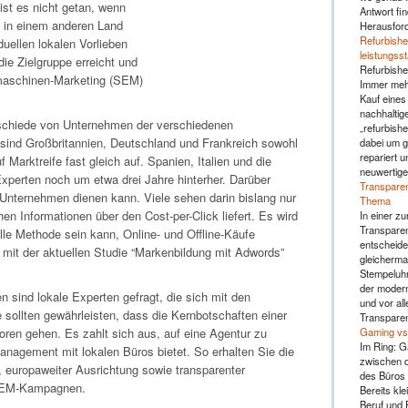
st es nicht getan, wenn
Antwort fin
 in einem anderen Land
Herausfor
Refurbishe
duellen lokalen Vorlieben
leistungss
die Zielgruppe erreicht und
Refurbishe
hmaschinen-Marketing (SEM)
Immer mehr
Kauf eines
nachhaltig
rschiede von Unternehmen der verschiedenen
„refurbishe
ind Großbritannien, Deutschland und Frankreich sowohl
dabei um g
repariert u
arktreife fast gleich auf. Spanien, Italien und die
neuwertige
perten noch um etwa drei Jahre hinterher. Darüber
Transparen
Unternehmen dienen kann. Viele sehen darin bislang nur
Thema
hen Informationen über den Cost-per-Click liefert. Es wird
In einer zu
Transparen
le Methode sein kann, Online- und Offline-Käufe
entscheide
h mit der aktuellen Studie “Markenbildung mit Adwords”
gleicherma
Stempeluhr 
der moderne
sind lokale Experten gefragt, die sich mit den
und vor al
sollten gewährleisten, dass die Kernbotschaften einer
Transparen
Gaming vs.
oren gehen. Es zahlt sich aus, auf eine Agentur zu
Im Ring: G
anagement mit lokalen Büros bietet. So erhalten Sie die
zwischen d
 europaweiter Ausrichtung sowie transparenter
des Büros 
n SEM-Kampagnen.
Bereits kl
Beruf und F