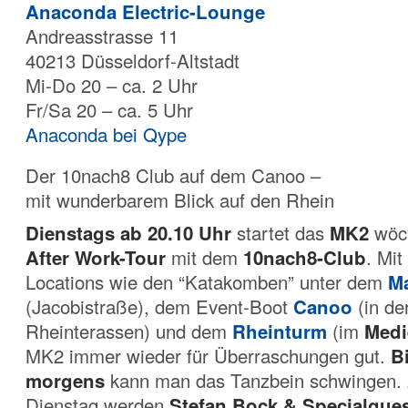
Anaconda Electric-Lounge
Andreasstrasse 11
40213 Düsseldorf-Altstadt
Mi-Do 20 – ca. 2 Uhr
Fr/Sa 20 – ca. 5 Uhr
Anaconda bei Qype
Der 10nach8 Club auf dem Canoo –
mit wunderbarem Blick auf den Rhein
Dienstags ab 20.10 Uhr
startet das
MK2
wöch
After Work-Tour
mit dem
10nach8-Club
. Mi
Locations wie den “Katakomben” unter dem
Ma
(Jacobistraße), dem Event-Boot
Canoo
(in d
Rheinterassen) und dem
Rheinturm
(im
Medi
MK2 immer wieder für Überraschungen gut.
B
morgens
kann man das Tanzbein schwingen.
Dienstag werden
Stefan Bock & Specialgue