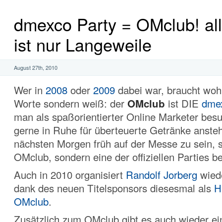
dmexco Party = OMclub! al
ist nur Langeweile
August 27th, 2010
Wer in
2008
oder
2009
dabei war, braucht woh
Worte sondern weiß: der
OMclub
ist DIE
dmex
man als spaßorientierter Online Marketer besu
gerne in Ruhe für überteuerte Getränke anst
nächsten Morgen früh auf der Messe zu sein, s
OMclub, sondern eine der offiziellen Parties 
Auch in 2010 organisiert
Randolf Jorberg
wied
dank des neuen Titelsponsors diesesmal als
H
OMclub
.
Zusätzlich zum OMclub gibt es auch wieder e