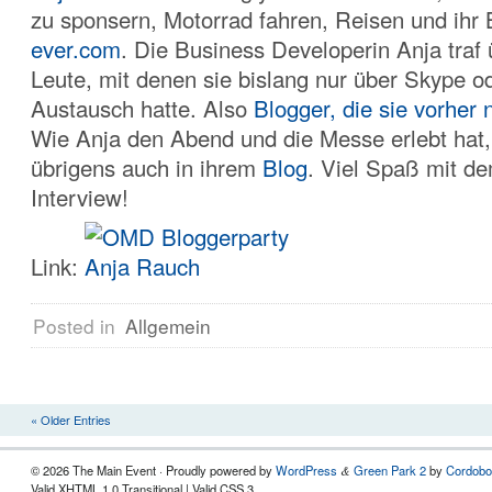
zu sponsern, Motorrad fahren, Reisen und ihr
ever.com
. Die Business Developerin Anja traf 
Leute, mit denen sie bislang nur über Skype od
Austausch hatte. Also
Blogger, die sie vorher 
Wie Anja den Abend und die Messe erlebt hat,
übrigens auch in ihrem
Blog
. Viel Spaß mit d
Interview!
Link:
Posted in
Allgemein
« Older Entries
© 2026 The Main Event · Proudly powered by
WordPress
Green Park 2
by
Cordobo
&
Valid XHTML 1.0 Transitional | Valid CSS 3