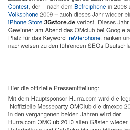
Contest
, der – nach dem
Befreiphone
in 2008
Volksphone
2009 – auch dieses Jahr wieder e
iPhone Store
3Gstore.de
verlost. Dieses Jahr
Gewinner am Abend des OMclub bei Google a
Platz für das Keyword ‚
reVierphone
‚ ranken u
nachweisen zu den führenden SEOs Deutschla
Hier die offizielle Pressemitteilung:
Mit dem Hauptsponsor Hurra.com wird die leg
INoffizielle Messeparty OMClub die dmexco 2
in den vergangenen beiden Jahren wird der
Hurra.com OMClub 2010 allen Gästen wieder 
Unterhaltung und Getränke bis zum bitteren E