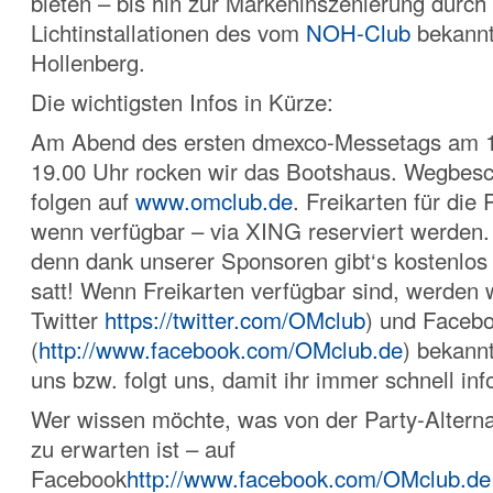
bieten – bis hin zur Markeninszenierung durch
Lichtinstallationen des vom
NOH-Club
bekannt
Hollenberg.
Die wichtigsten Infos in Kürze:
Am Abend des ersten dmexco-Messetags am 
19.00 Uhr rocken wir das Bootshaus. Wegbes
folgen auf
www.omclub.de
. Freikarten für die
wenn verfügbar – via XING reserviert werden. 
denn dank unserer Sponsoren gibt‘s kostenlos
satt! Wenn Freikarten verfügbar sind, werden w
Twitter
https://twitter.com/OMclub
) und Faceb
(
http://www.facebook.com/OMclub.de
) bekann
uns bzw. folgt uns, damit ihr immer schnell inf
Wer wissen möchte, was von der Party-Alterna
zu erwarten ist – auf
Facebook
http://www.facebook.com/OMclub.de