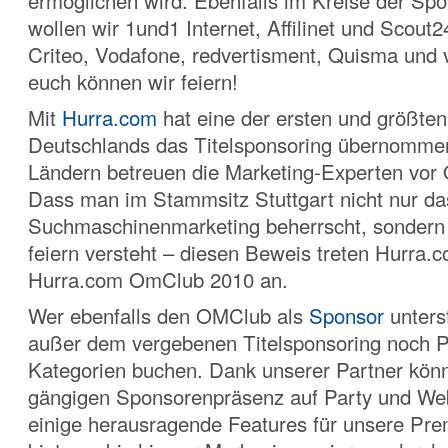
ermöglichen wird. Ebenfalls im Kreise der Sp
wollen wir 1und1 Internet, Affilinet und Scout2
Criteo, Vodafone, redvertisment, Quisma und 
euch können wir feiern!
Mit
Hurra.com
hat eine der ersten und größt
Deutschlands das Titelsponsoring übernommen
Ländern betreuen die Marketing-Experten vor 
Dass man im Stammsitz Stuttgart nicht nur d
Suchmaschinenmarketing beherrscht, sondern
feiern versteht – diesen Beweis treten Hurra.
Hurra.com OmClub 2010 an.
Wer ebenfalls den OMClub als
Sponsor
unterst
außer dem vergebenen Titelsponsoring noch Pa
Kategorien buchen. Dank unserer Partner kön
gängigen Sponsorenpräsenz auf Party und We
einige herausragende Features für unsere P