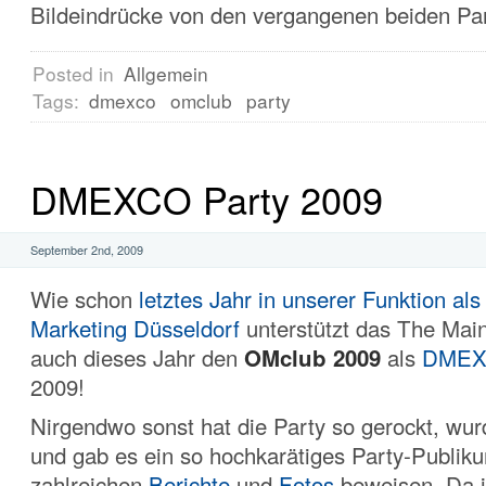
Bildeindrücke von den vergangenen beiden Par
Posted in
Allgemein
Tags:
dmexco
omclub
party
DMEXCO Party 2009
September 2nd, 2009
Wie schon
letztes Jahr in unserer Funktion als
Marketing Düsseldorf
unterstützt das The Mai
auch dieses Jahr den
OMclub 2009
als
DMEX
2009!
Nirgendwo sonst hat die Party so gerockt, wur
und gab es ein so hochkarätiges Party-Publiku
zahlreichen
Berichte
und
Fotos
beweisen. Da i