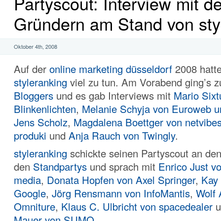
Partyscout: Interview mit d
Gründern am Stand von sty
Oktober 4th, 2008
Auf der
online marketing düsseldorf
2008 hatt
styleranking
viel zu tun. Am Vorabend ging’s 
Bloggers
und es gab Interviews mit
Mario Sixt
Blinkenlichten
,
Melanie Schyja von Euroweb u
Jens Scholz
,
Magdalena Boettger von netvibe
produki
und
Anja Rauch von Twingly
.
styleranking
schickte seinen Partyscout an de
den
Standpartys
und sprach mit
Enrico Just vo
media
,
Donata Hopfen von Axel Springer
,
Kay
Google
,
Jörg Rensmann von InfoMantis
,
Wolf 
Omniture
,
Klaus C. Ulbricht von spacedealer
u
Mauer von SUMO
.